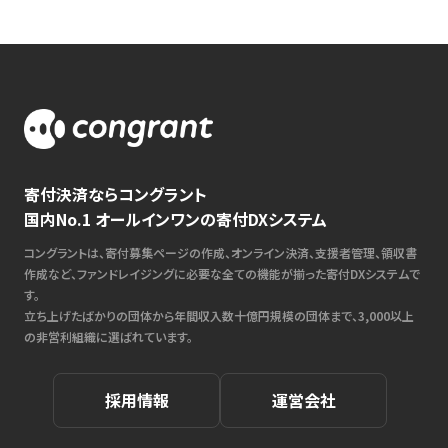
寄付決済ならコングラント
国内No.1 オールインワンの寄付DXシステム
コングラントは、寄付募集ページの作成、オンライン決済、支援者管理、領収書
作成など、ファンドレイジングに必要な全ての機能が揃った寄付DXシステムで
す。
立ち上げたばかりの団体から年間収入数十億円規模の団体まで、3,000以上
の非営利組織に選ばれています。
採用情報
運営会社