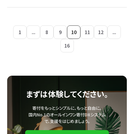
1
...
8
9
10
11
12
...
16
まずは体験してください。
寄付をもっとシンプルに、もっと自由に。
国内No.1のオールインワン寄付DXシステム
で、
支援をはじめましょう。