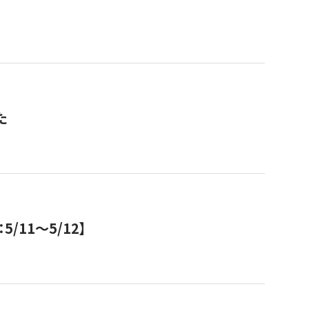
た
11～5/12】