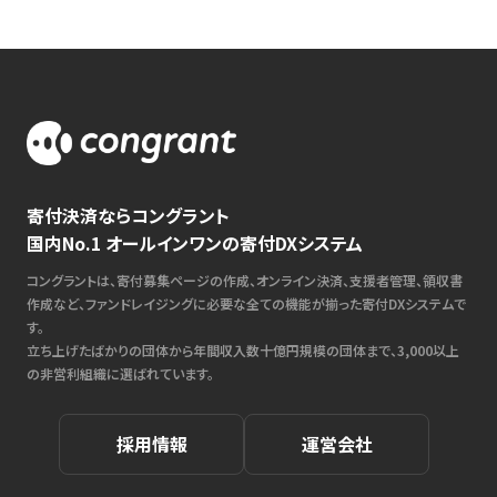
寄付決済ならコングラント
国内No.1 オールインワンの寄付DXシステム
コングラントは、寄付募集ページの作成、オンライン決済、支援者管理、領収書
作成など、ファンドレイジングに必要な全ての機能が揃った寄付DXシステムで
す。
立ち上げたばかりの団体から年間収入数十億円規模の団体まで、3,000以上
の非営利組織に選ばれています。
採用情報
運営会社