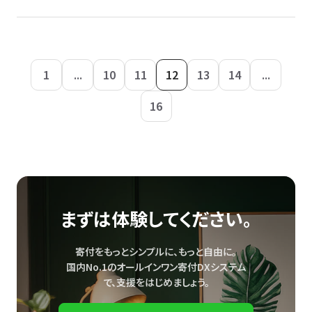
1
...
10
11
12
13
14
...
16
まずは体験してください。
寄付をもっとシンプルに、もっと自由に。
国内No.1のオールインワン寄付DXシステム
で、
支援をはじめましょう。