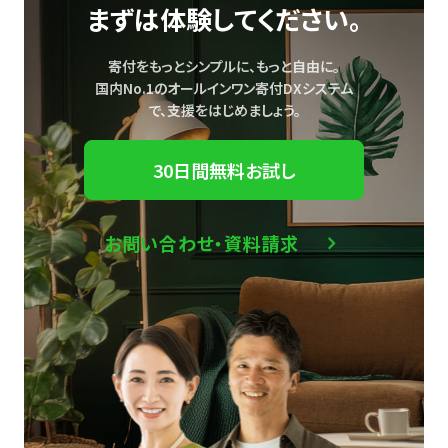
まずは体験してください。
寄付をもっとシンプルに、もっと自由に。
国内No.1のオールインワン寄付DXシステム
で、
支援をはじめましょう。
30日間無料お試し
お問い合わせ・資料請求