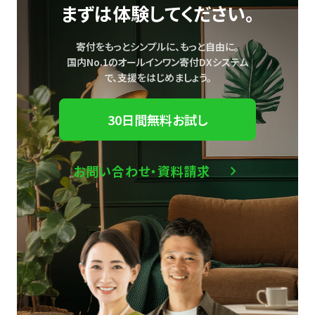
まずは体験してください。
寄付をもっとシンプルに、もっと自由に。
国内No.1のオールインワン寄付DXシステム
で、
支援をはじめましょう。
30日間無料お試し
お問い合わせ・資料請求