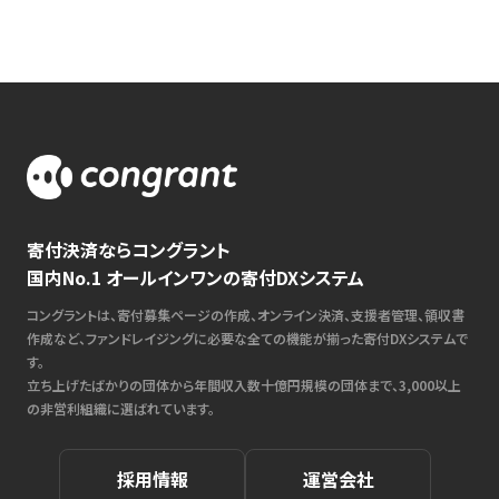
寄付決済ならコングラント
国内No.1 オールインワンの寄付DXシステム
コングラントは、寄付募集ページの作成、オンライン決済、支援者管理、領収書
作成など、ファンドレイジングに必要な全ての機能が揃った寄付DXシステムで
す。
立ち上げたばかりの団体から年間収入数十億円規模の団体まで、3,000以上
の非営利組織に選ばれています。
採用情報
運営会社