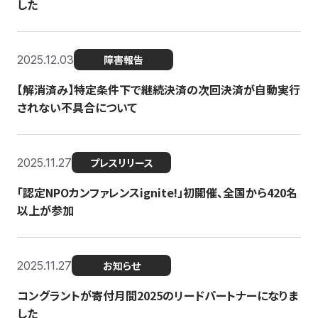
した
2025.12.03
障害報告
【解消済み】特定条件下で継続決済の次回決済が自動実行
されない不具合について
2025.11.27
プレスリリース
「認定NPOカンファレンスignite!」初開催、全国から420名
以上が参加
2025.11.27
お知らせ
コングラントが寄付月間2025のリードパートナーになりま
した