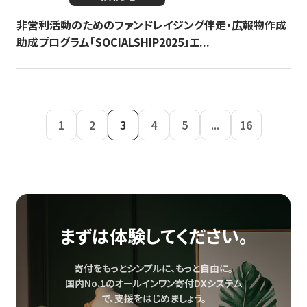
非営利活動のためのファンドレイジング伴走・広報物作成
助成プログラム「SOCIALSHIP2025」エ...
1
2
3
4
5
...
16
まずは体験してください。
寄付をもっとシンプルに、もっと自由に。
国内No.1のオールインワン寄付DXシステム
で、
支援をはじめましょう。