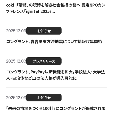
coki |「清貧」の呪縛を解き社会包摂の砦へ 認定NPOカン
ファレンス「ignite! 2025」...
2025.12.09
お知らせ
コングラント、青森県東方沖地震について情報収集開始
2025.12.03
プレスリリース
コングラント、PayPay決済機能を拡大。学校法人・大学法
人・自治体など11の法人格が導入可能に
2025.12.03
お知らせ
「未来の市場をつくる100社」にコングラントが掲載されま