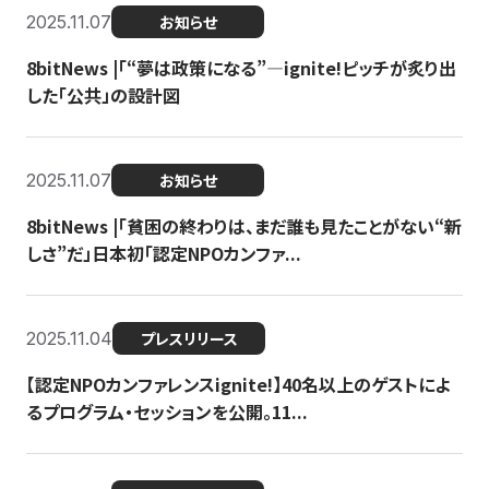
2025.11.07
お知らせ
8bitNews |「“夢は政策になる”—ignite!ピッチが炙り出
した「公共」の設計図
2025.11.07
お知らせ
8bitNews |「貧困の終わりは、まだ誰も見たことがない“新
しさ”だ」日本初「認定NPOカンファ...
2025.11.04
プレスリリース
【認定NPOカンファレンスignite!】40名以上のゲストによ
るプログラム・セッションを公開。11...