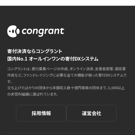
寄付決済ならコングラント
国内No.1 オールインワンの寄付DXシステム
コングラントは、寄付募集ページの作成、オンライン決済、支援者管理、領収書
作成など、ファンドレイジングに必要な全ての機能が揃った寄付DXシステムで
す。
立ち上げたばかりの団体から年間収入数十億円規模の団体まで、3,000以上
の非営利組織に選ばれています。
採用情報
運営会社