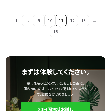
1
...
9
10
11
12
13
...
16
まずは体験してください。
寄付をもっとシンプルに、もっと自由に。
国内No.1のオールインワン寄付DXシステム
で、
支援をはじめましょう。
30日間無料お試し