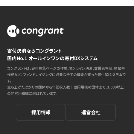
寄付決済ならコングラント
国内No.1 オールインワンの寄付DXシステム
コングラントは、寄付募集ページの作成、オンライン決済、支援者管理、領収書
作成など、ファンドレイジングに必要な全ての機能が揃った寄付DXシステムで
す。
立ち上げたばかりの団体から年間収入数十億円規模の団体まで、3,000以上
の非営利組織に選ばれています。
採用情報
運営会社