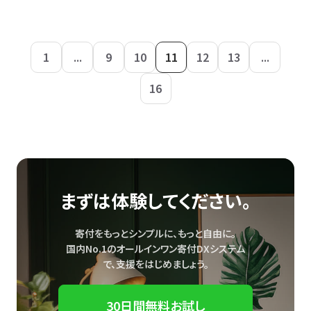
1
...
9
10
11
12
13
...
16
まずは体験してください。
寄付をもっとシンプルに、もっと自由に。
国内No.1のオールインワン寄付DXシステム
で、
支援をはじめましょう。
30日間無料お試し