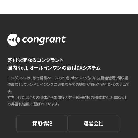
寄付決済ならコングラント
国内No.1 オールインワンの寄付DXシステム
コングラントは、寄付募集ページの作成、オンライン決済、支援者管理、領収書
作成など、ファンドレイジングに必要な全ての機能が揃った寄付DXシステムで
す。
立ち上げたばかりの団体から年間収入数十億円規模の団体まで、3,000以上
の非営利組織に選ばれています。
採用情報
運営会社