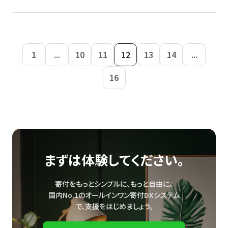
1
...
10
11
12
13
14
...
16
まずは体験してください。
寄付をもっとシンプルに、もっと自由に。
国内No.1のオールインワン寄付DXシステム
で、
支援をはじめましょう。