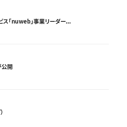
ス「nuweb」事業リーダー...
が公開
）