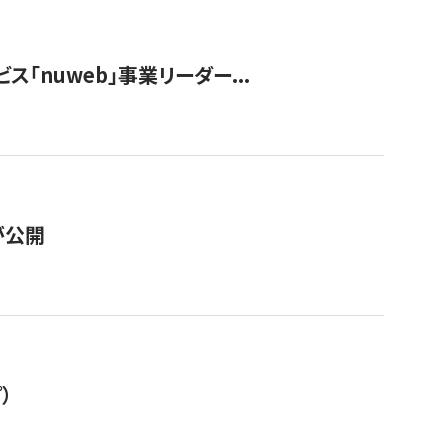
ス「nuweb」事業リーダー...
が公開
）