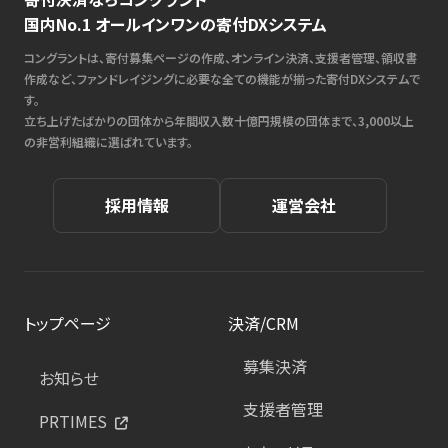
国内No.1 オールインワンの寄付DXシステム
コングラントは、寄付募集ページの作成、オンライン決済、支援者管理、領収書
作成など、ファンドレイジングに必要な全ての機能が揃った寄付DXシステムで
す。
立ち上げたばかりの団体から年間収入数十億円規模の団体まで、3,000以上
の非営利組織に選ばれています。
採用情報
運営会社
トップページ
決済/CRM
募集決済
お知らせ
支援者管理
PRTIMES