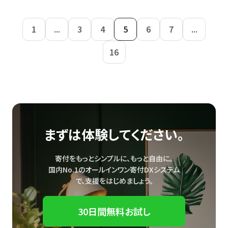
1
...
3
4
5
6
7
...
16
まずは体験してください。
寄付をもっとシンプルに、もっと自由に。
国内No.1のオールインワン寄付DXシステム
で、
支援をはじめましょう。
30日間無料お試し