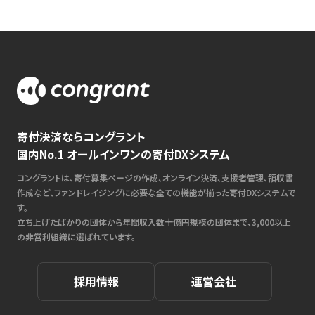
寄付決済ならコングラント
国内No.1 オールインワンの寄付DXシステム
コングラントは、寄付募集ページの作成、オンライン決済、支援者管理、領収書
作成など、ファンドレイジングに必要な全ての機能が揃った寄付DXシステムで
す。
立ち上げたばかりの団体から年間収入数十億円規模の団体まで、3,000以上
の非営利組織に選ばれています。
採用情報
運営会社