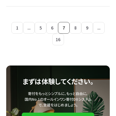
1
...
5
6
7
8
9
...
16
まずは体験してください。
寄付をもっとシンプルに、もっと自由に。
国内No.1のオールインワン寄付DXシステム
で、
支援をはじめましょう。