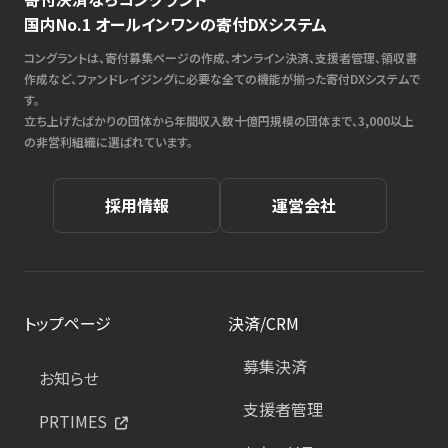
国内No.1 オールインワンの寄付DXシステム
コングラントは、寄付募集ページの作成、オンライン決済、支援者管理、領収書
作成など、ファンドレイジングに必要な全ての機能が揃った寄付DXシステムで
す。
立ち上げたばかりの団体から年間収入数十億円規模の団体まで、3,000以上
の非営利組織に選ばれています。
採用情報
運営会社
トップページ
決済/CRM
募集決済
お知らせ
支援者管理
PRTIMES