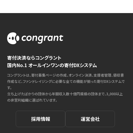
寄付決済ならコングラント
国内No.1 オールインワンの寄付DXシステム
コングラントは、寄付募集ページの作成、オンライン決済、支援者管理、領収書
作成など、ファンドレイジングに必要な全ての機能が揃った寄付DXシステムで
す。
立ち上げたばかりの団体から年間収入数十億円規模の団体まで、3,000以上
の非営利組織に選ばれています。
採用情報
運営会社