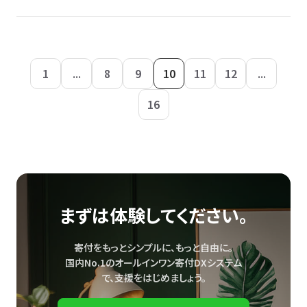
1
...
8
9
10
11
12
...
16
まずは体験してください。
寄付をもっとシンプルに、もっと自由に。
国内No.1のオールインワン寄付DXシステム
で、
支援をはじめましょう。