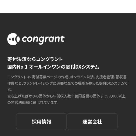
寄付決済ならコングラント
国内No.1 オールインワンの寄付DXシステム
コングラントは、寄付募集ページの作成、オンライン決済、支援者管理、領収書
作成など、ファンドレイジングに必要な全ての機能が揃った寄付DXシステムで
す。
立ち上げたばかりの団体から年間収入数十億円規模の団体まで、3,000以上
の非営利組織に選ばれています。
採用情報
運営会社