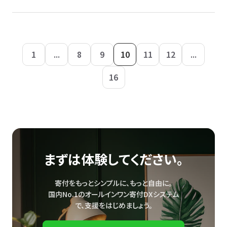
1
...
8
9
10
11
12
...
16
まずは体験してください。
寄付をもっとシンプルに、もっと自由に。
国内No.1のオールインワン寄付DXシステム
で、
支援をはじめましょう。