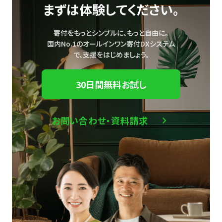
まずは体験してください。
寄付をもっとシンプルに、もっと自由に。
国内No.1のオールインワン寄付DXシステム
で、
支援をはじめましょう。
30日間無料お試し
お問い合わせ・資料請求