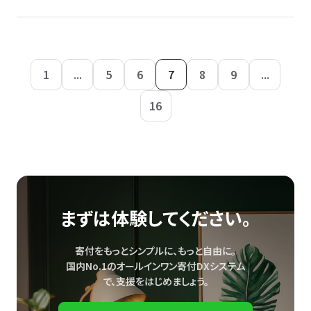
1
...
5
6
7
8
9
...
16
まずは体験してください。
寄付をもっとシンプルに、もっと自由に。
国内No.1のオールインワン寄付DXシステム
で、
支援をはじめましょう。