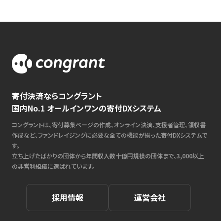
寄付決済ならコングラント
国内No.1 オールインワンの寄付DXシステム
コングラントは、寄付募集ページの作成、オンライン決済、支援者管理、領収書
作成など、ファンドレイジングに必要な全ての機能が揃った寄付DXシステムで
す。
立ち上げたばかりの団体から年間収入数十億円規模の団体まで、3,000以上
の非営利組織に選ばれています。
採用情報
運営会社