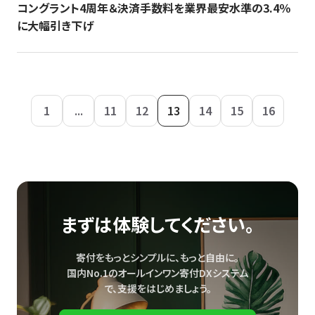
コングラント4周年＆決済手数料を業界最安水準の3.4％
に大幅引き下げ
1
...
11
12
13
14
15
16
まずは体験してください。
寄付をもっとシンプルに、もっと自由に。
国内No.1のオールインワン寄付DXシステム
で、
支援をはじめましょう。