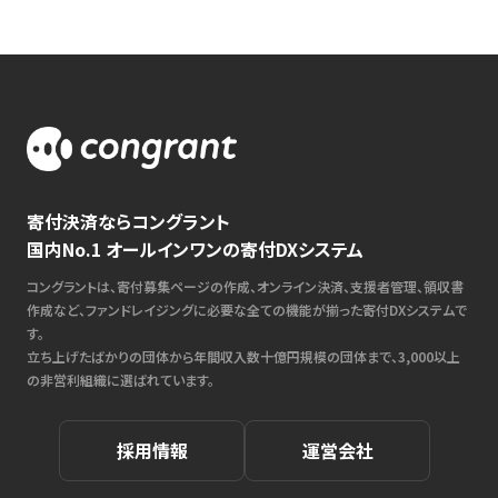
寄付決済ならコングラント
国内No.1 オールインワンの寄付DXシステム
コングラントは、寄付募集ページの作成、オンライン決済、支援者管理、領収書
作成など、ファンドレイジングに必要な全ての機能が揃った寄付DXシステムで
す。
立ち上げたばかりの団体から年間収入数十億円規模の団体まで、3,000以上
の非営利組織に選ばれています。
採用情報
運営会社