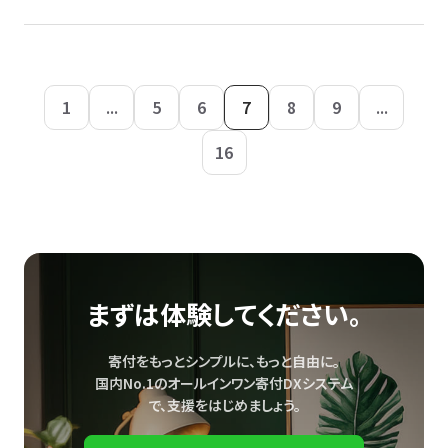
1
...
5
6
7
8
9
...
16
まずは体験してください。
寄付をもっとシンプルに、もっと自由に。
国内No.1のオールインワン寄付DXシステム
で、
支援をはじめましょう。