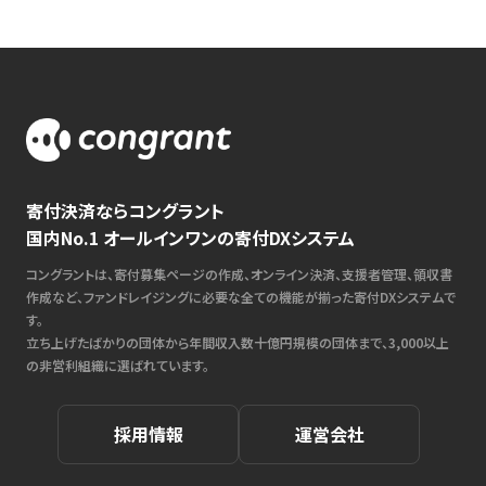
寄付決済ならコングラント
国内No.1 オールインワンの寄付DXシステム
コングラントは、寄付募集ページの作成、オンライン決済、支援者管理、領収書
作成など、ファンドレイジングに必要な全ての機能が揃った寄付DXシステムで
す。
立ち上げたばかりの団体から年間収入数十億円規模の団体まで、3,000以上
の非営利組織に選ばれています。
採用情報
運営会社