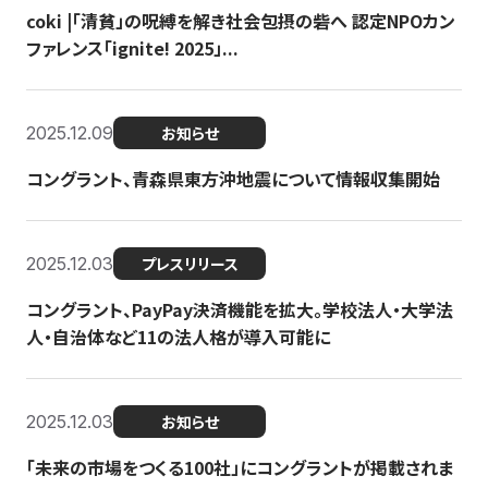
coki |「清貧」の呪縛を解き社会包摂の砦へ 認定NPOカン
ファレンス「ignite! 2025」...
2025.12.09
お知らせ
コングラント、青森県東方沖地震について情報収集開始
2025.12.03
プレスリリース
コングラント、PayPay決済機能を拡大。学校法人・大学法
人・自治体など11の法人格が導入可能に
2025.12.03
お知らせ
「未来の市場をつくる100社」にコングラントが掲載されま