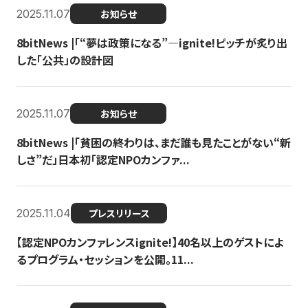
2025.11.07
お知らせ
8bitNews |「“夢は政策になる”—ignite!ピッチが炙り出
した「公共」の設計図
2025.11.07
お知らせ
8bitNews |「貧困の終わりは、まだ誰も見たことがない“新
しさ”だ」日本初「認定NPOカンファ...
2025.11.04
プレスリリース
【認定NPOカンファレンスignite!】40名以上のゲストによ
るプログラム・セッションを公開。11...