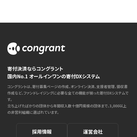
寄付決済ならコングラント
国内No.1 オールインワンの寄付DXシステム
コングラントは、寄付募集ページの作成、オンライン決済、支援者管理、領収書
作成など、ファンドレイジングに必要な全ての機能が揃った寄付DXシステムで
す。
立ち上げたばかりの団体から年間収入数十億円規模の団体まで、3,000以上
の非営利組織に選ばれています。
採用情報
運営会社