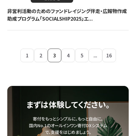
非営利活動のためのファンドレイジング伴走・広報物作成
助成プログラム「SOCIALSHIP2025」エ...
1
2
3
4
5
...
16
まずは体験してください。
寄付をもっとシンプルに、もっと自由に。
国内No.1のオールインワン寄付DXシステム
で、
支援をはじめましょう。