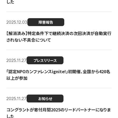
した
2025.12.03
障害報告
【解消済み】特定条件下で継続決済の次回決済が自動実行
されない不具合について
2025.11.27
プレスリリース
「認定NPOカンファレンスignite!」初開催、全国から420名
以上が参加
2025.11.27
お知らせ
コングラントが寄付月間2025のリードパートナーになりま
した