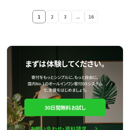
1
2
3
...
16
まずは体験してください。
寄付をもっとシンプルに、もっと自由に。
国内No.1のオールインワン寄付DXシステム
で、
支援をはじめましょう。
30日間無料お試し
お問い合わせ・資料請求