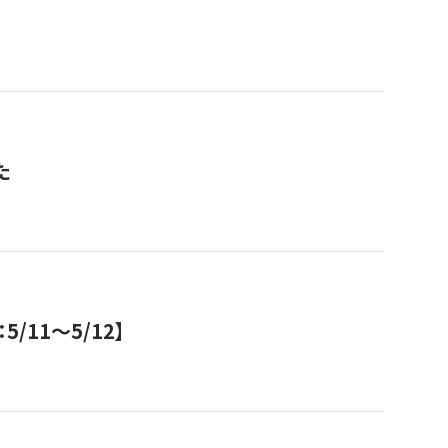
た
11～5/12】