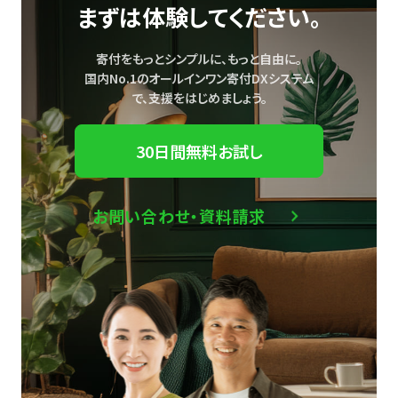
まずは体験してください。
寄付をもっとシンプルに、もっと自由に。
国内No.1のオールインワン寄付DXシステム
で、
支援をはじめましょう。
30日間無料お試し
お問い合わせ・資料請求