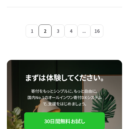
1
2
3
4
...
16
まずは体験してください。
寄付をもっとシンプルに、もっと自由に。
国内No.1のオールインワン寄付DXシステム
で、
支援をはじめましょう。
30日間無料お試し