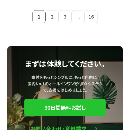
1
2
3
...
16
まずは体験してください。
寄付をもっとシンプルに、もっと自由に。
国内No.1のオールインワン寄付DXシステム
で、
支援をはじめましょう。
30日間無料お試し
お問い合わせ・資料請求