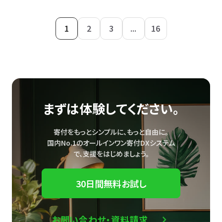
1
2
3
...
16
まずは体験してください。
寄付をもっとシンプルに、もっと自由に。
国内No.1のオールインワン寄付DXシステム
で、
支援をはじめましょう。
30日間無料お試し
お問い合わせ・資料請求