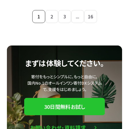
1
2
3
...
16
まずは体験してください。
寄付をもっとシンプルに、もっと自由に。
国内No.1のオールインワン寄付DXシステム
で、
支援をはじめましょう。
30日間無料お試し
お問い合わせ・資料請求