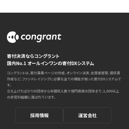
寄付決済ならコングラント
国内No.1 オールインワンの寄付DXシステム
コングラントは、寄付募集ページの作成、オンライン決済、支援者管理、領収書
作成など、ファンドレイジングに必要な全ての機能が揃った寄付DXシステムで
す。
立ち上げたばかりの団体から年間収入数十億円規模の団体まで、3,000以上
の非営利組織に選ばれています。
採用情報
運営会社