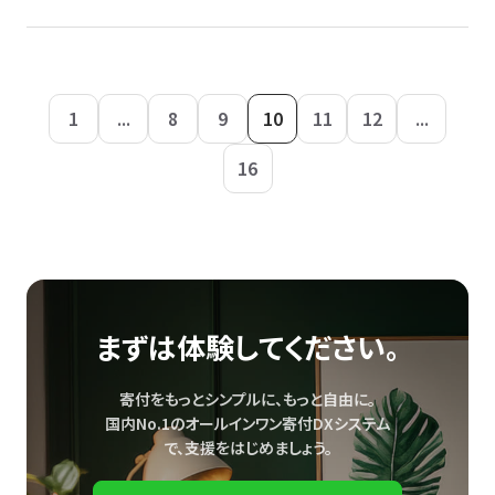
1
...
8
9
10
11
12
...
16
まずは体験してください。
寄付をもっとシンプルに、もっと自由に。
国内No.1のオールインワン寄付DXシステム
で、
支援をはじめましょう。