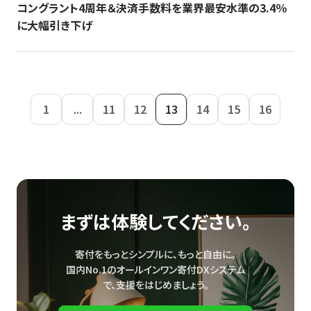
コングラント4周年＆決済手数料を業界最安水準の3.4％
に大幅引き下げ
1
...
11
12
13
14
15
16
まずは体験してください。
寄付をもっとシンプルに、もっと自由に。
国内No.1のオールインワン寄付DXシステム
で、
支援をはじめましょう。