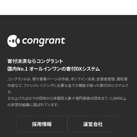
寄付決済ならコングラント
国内No.1 オールインワンの寄付DXシステム
コングラントは、寄付募集ページの作成、オンライン決済、支援者管理、領収書
作成など、ファンドレイジングに必要な全ての機能が揃った寄付DXシステムで
す。
立ち上げたばかりの団体から年間収入数十億円規模の団体まで、3,000以上
の非営利組織に選ばれています。
採用情報
運営会社