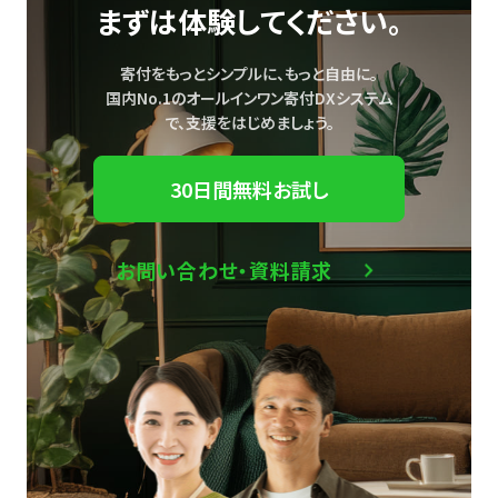
まずは体験してください。
寄付をもっとシンプルに、もっと自由に。
国内No.1のオールインワン寄付DXシステム
で、
支援をはじめましょう。
30日間無料お試し
お問い合わせ・資料請求