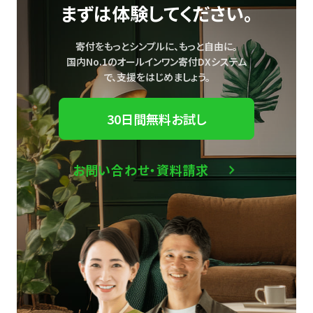
まずは体験してください。
寄付をもっとシンプルに、もっと自由に。
国内No.1のオールインワン寄付DXシステム
で、
支援をはじめましょう。
30日間無料お試し
お問い合わせ・資料請求