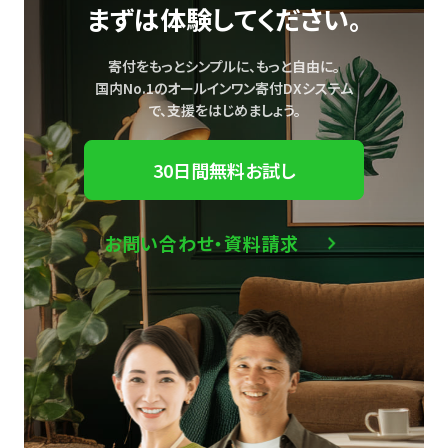
まずは体験してください。
寄付をもっとシンプルに、もっと自由に。
国内No.1のオールインワン寄付DXシステム
で、
支援をはじめましょう。
30日間無料お試し
お問い合わせ・資料請求