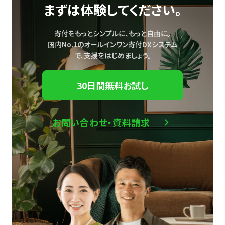
まずは体験してください。
寄付をもっとシンプルに、もっと自由に。
国内No.1のオールインワン寄付DXシステム
で、
支援をはじめましょう。
30日間無料お試し
お問い合わせ・資料請求