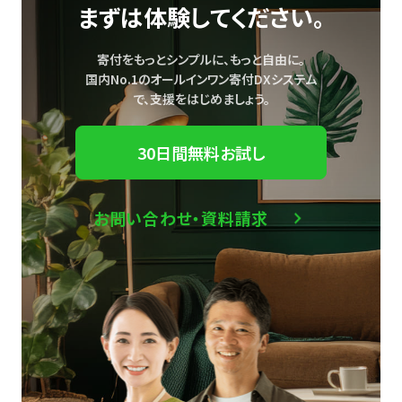
まずは体験してください。
寄付をもっとシンプルに、もっと自由に。
国内No.1のオールインワン寄付DXシステム
で、
支援をはじめましょう。
30日間無料お試し
お問い合わせ・資料請求