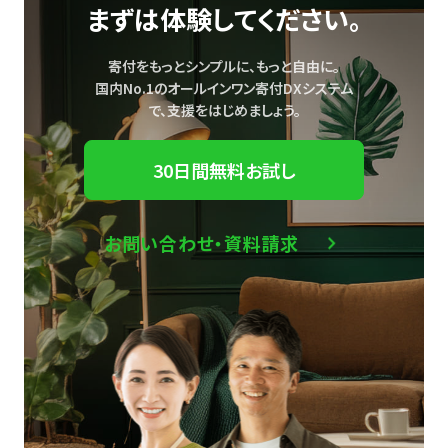
まずは体験してください。
寄付をもっとシンプルに、もっと自由に。
国内No.1のオールインワン寄付DXシステム
で、
支援をはじめましょう。
30日間無料お試し
お問い合わせ・資料請求