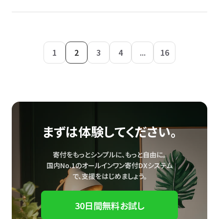
1
2
3
4
...
16
まずは体験してください。
寄付をもっとシンプルに、もっと自由に。
国内No.1のオールインワン寄付DXシステム
で、
支援をはじめましょう。
30日間無料お試し