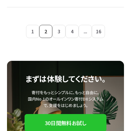
1
2
3
4
...
16
まずは体験してください。
寄付をもっとシンプルに、もっと自由に。
国内No.1のオールインワン寄付DXシステム
で、
支援をはじめましょう。
30日間無料お試し