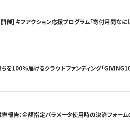
12/7開催】キフアクション応援プログラム「寄付月間なに
を100％届けるクラウドファンディング「GIVING100 b
障害報告：金額指定パラメータ使用時の決済フォーム