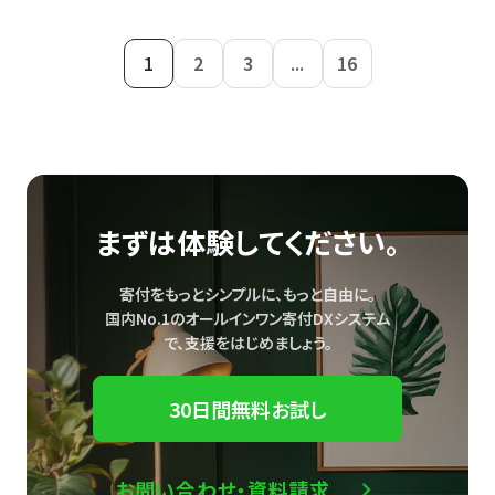
1
2
3
...
16
まずは体験してください。
寄付をもっとシンプルに、もっと自由に。
国内No.1のオールインワン寄付DXシステム
で、
支援をはじめましょう。
30日間無料お試し
お問い合わせ・資料請求