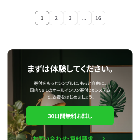
1
2
3
...
16
まずは体験してください。
寄付をもっとシンプルに、もっと自由に。
国内No.1のオールインワン寄付DXシステム
で、
支援をはじめましょう。
30日間無料お試し
お問い合わせ・資料請求