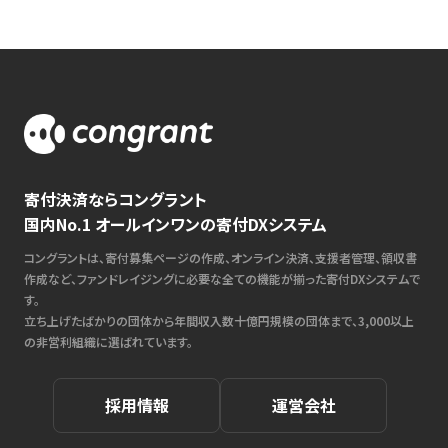
寄付決済ならコングラント
国内No.1 オールインワンの寄付DXシステム
コングラントは、寄付募集ページの作成、オンライン決済、支援者管理、領収書
作成など、ファンドレイジングに必要な全ての機能が揃った寄付DXシステムで
す。
立ち上げたばかりの団体から年間収入数十億円規模の団体まで、3,000以上
の非営利組織に選ばれています。
採用情報
運営会社