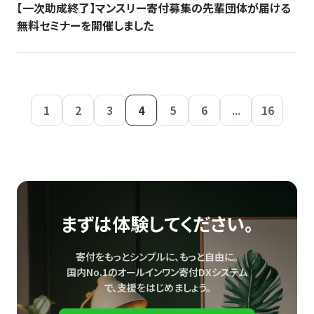
【一次助成終了】マンスリー寄付募集の先輩団体が届ける
無料セミナーを開催しました
1
2
3
4
5
6
...
16
まずは体験してください。
寄付をもっとシンプルに、もっと自由に。
国内No.1のオールインワン寄付DXシステム
で、
支援をはじめましょう。