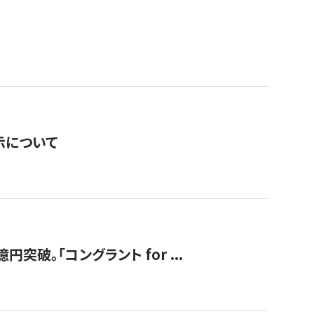
表示について
破。「コングラント for ...