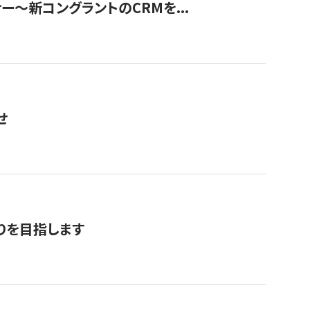
ナー〜新コングラントのCRMを...
せ
りを目指します