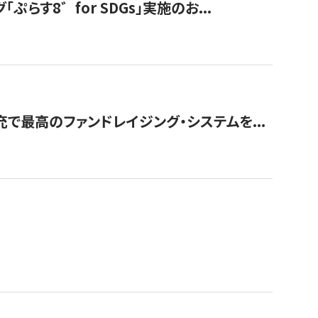
す8゛for SDGs」実施のお...
で最高のファンドレイジング・システムを...