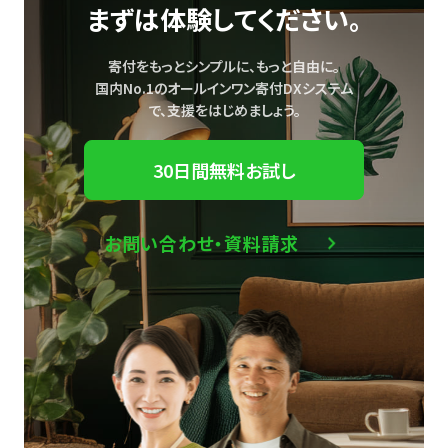
まずは体験してください。
寄付をもっとシンプルに、もっと自由に。
国内No.1のオールインワン寄付DXシステム
で、
支援をはじめましょう。
30日間無料お試し
お問い合わせ・資料請求