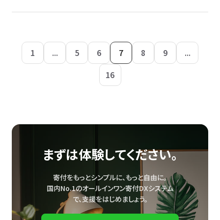
1
...
5
6
7
8
9
...
16
まずは体験してください。
寄付をもっとシンプルに、もっと自由に。
国内No.1のオールインワン寄付DXシステム
で、
支援をはじめましょう。