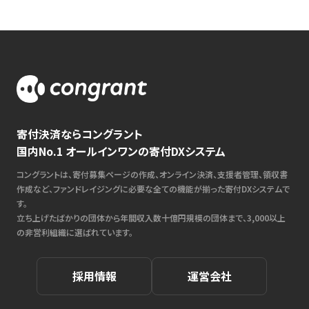
寄付決済ならコングラント
国内No.1 オールインワンの寄付DXシステム
コングラントは、寄付募集ページの作成、オンライン決済、支援者管理、領収書
作成など、ファンドレイジングに必要な全ての機能が揃った寄付DXシステムで
す。
立ち上げたばかりの団体から年間収入数十億円規模の団体まで、3,000以上
の非営利組織に選ばれています。
採用情報
運営会社