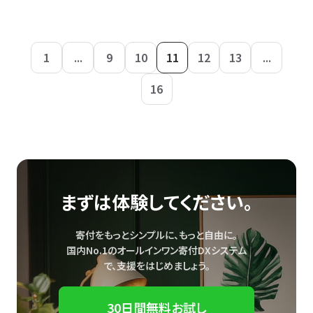
1
...
9
10
11
12
13
...
16
まずは体験してください。
寄付をもっとシンプルに、もっと自由に。
国内No.1のオールインワン寄付DXシステム
で、
支援をはじめましょう。
30日間無料お試し