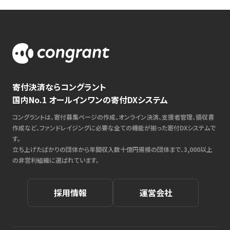
寄付決済ならコングラント
国内No.1 オールインワンの寄付DXシステム
コングラントは、寄付募集ページの作成、オンライン決済、支援者管理、領収書
作成など、ファンドレイジングに必要な全ての機能が揃った寄付DXシステムで
す。
立ち上げたばかりの団体から年間収入数十億円規模の団体まで、3,000以上
の非営利組織に選ばれています。
採用情報
運営会社