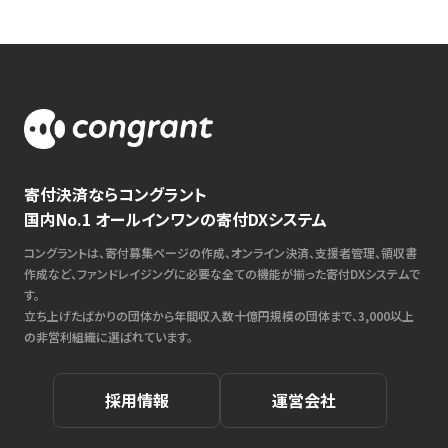
寄付決済ならコングラント
国内No.1 オールインワンの寄付DXシステム
コングラントは、寄付募集ページの作成、オンライン決済、支援者管理、領収書
作成など、ファンドレイジングに必要な全ての機能が揃った寄付DXシステムで
す。
立ち上げたばかりの団体から年間収入数十億円規模の団体まで、3,000以上
の非営利組織に選ばれています。
採用情報
運営会社