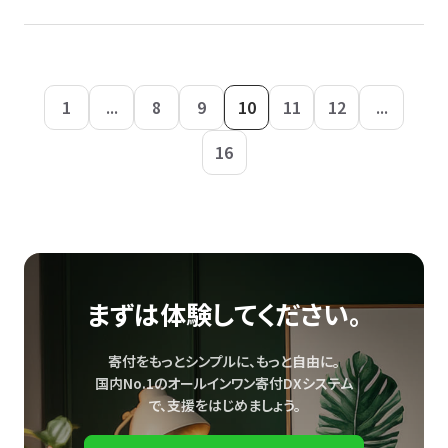
1
...
8
9
10
11
12
...
16
まずは体験してください。
寄付をもっとシンプルに、もっと自由に。
国内No.1のオールインワン寄付DXシステム
で、
支援をはじめましょう。