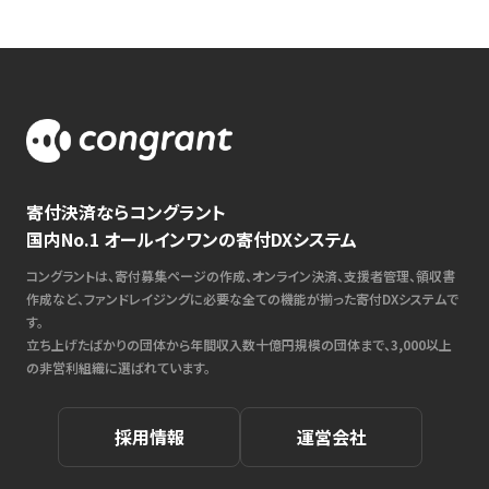
寄付決済ならコングラント
国内No.1 オールインワンの寄付DXシステム
コングラントは、寄付募集ページの作成、オンライン決済、支援者管理、領収書
作成など、ファンドレイジングに必要な全ての機能が揃った寄付DXシステムで
す。
立ち上げたばかりの団体から年間収入数十億円規模の団体まで、3,000以上
の非営利組織に選ばれています。
採用情報
運営会社