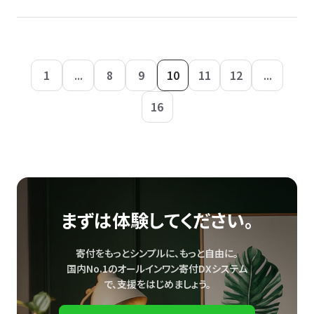
1
...
8
9
10
11
12
...
16
まずは体験してください。
寄付をもっとシンプルに、もっと自由に。
国内No.1のオールインワン寄付DXシステム
で、
支援をはじめましょう。