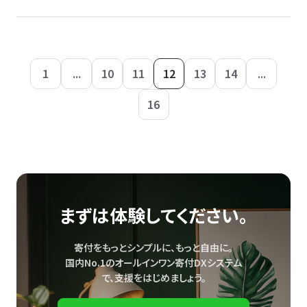
1
...
10
11
12
13
14
...
16
まずは体験してください。
寄付をもっとシンプルに、もっと自由に。
国内No.1のオールインワン寄付DXシステム
で、
支援をはじめましょう。