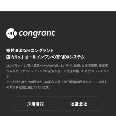
寄付決済ならコングラント
国内No.1 オールインワンの寄付DXシステム
コングラントは、寄付募集ページの作成、オンライン決済、支援者管理、領収書
作成など、ファンドレイジングに必要な全ての機能が揃った寄付DXシステムで
す。
立ち上げたばかりの団体から年間収入数十億円規模の団体まで、3,000以上
の非営利組織に選ばれています。
採用情報
運営会社